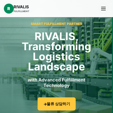
RIVALIS
R
FULFILLMENT
SMART FULFILLMENT PARTNER
RIVALIS,
Transforming
Logistics
Landscape
with Advanced Fulfillment
Technology
물류 상담하기
→